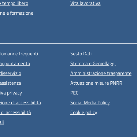
e tempo libero
Vita lavorativa
ne e formazione
u piè di pagina
 domande frequenti
Sesto Dati
 appuntamento
Stemma e Gemellaggi
disservizio
Amministrazione trasparente
 assistenza
Attuazione misure PNRR
iva privacy
PEC
ione di accessibilità
Social Media Policy
 di accessibilità
Cookie policy
li