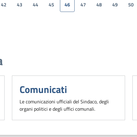
42
43
44
45
46
47
48
49
50
Pagina
Pagina
Pagina
Pagina
Pagina attuale
Pagina
Pagina
Pagina
Pa
a
Comunicati
Le comunicazioni ufficiali del Sindaco, degli
organi politici e degli uffici comunali.