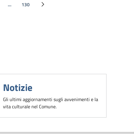
…
130
gina
Ultima pagina
Pagina successiva
Notizie
Gli ultimi aggiornamenti sugli avvenimenti e la
vita culturale nel Comune.