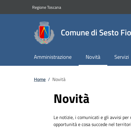
Slim top
Salta al contenuto principale
Vai al contenuto del piè di pagina
Regione Toscana
Comune di Sesto Fio
Amministrazione
Novità
Servizi
Briciole di pane
Home
/
Novità
Novità
Le notizie, i comunicati e gli avvisi per
opportunità e cosa succede nel territo