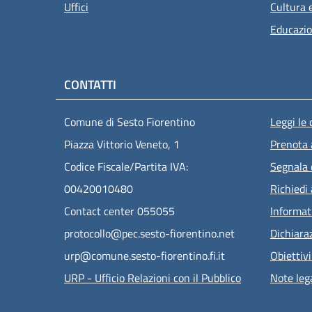
Uffici
Cultura 
Educazio
CONTATTI
Men
Comune di Sesto Fiorentino
Leggi le
Piazza Vittorio Veneto, 1
Prenota
Codice Fiscale/Partita IVA:
Segnala 
00420010480
Richiedi
Contact center 055055
Informat
protocollo@pec.sesto-fiorentino.net
Dichiaraz
urp@comune.sesto-fiorentino.fi.it
Obiettivi
URP - Ufficio Relazioni con il Pubblico
Note lega