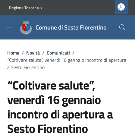
Salta al contenuto principale
Vai al contenuto del piè di pagina
Slim top
Regione Toscana
Comune di Sesto Fiorentino
Briciole di pane
Home
/
Novità
/
Comunicati
/
“Coltivare salute”, venerdì 16 gennaio incontro di apertura
a Sesto Fiorentino
“Coltivare salute”,
venerdì 16 gennaio
incontro di apertura a
Sesto Fiorentino