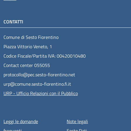
CONTATTI
Comune di Sesto Fiorentino
Piazza Vittorio Veneto, 1
Codice Fiscale/Partita IVA: 00420010480
Contact center 055055
protocollo@pec.sesto-fiorentino.net
urp@comune.sesto-fiorentino.fi.it
URP - Ufficio Relazioni con il Pubblico
Menu piè di pagina
Leggi le domande
Note legali
frequenti
Sesto Dati