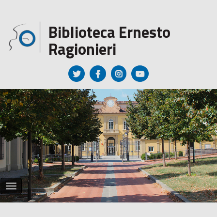
Regione Toscana
Biblioteca Ernesto
Ragionieri
Toggle
navigation