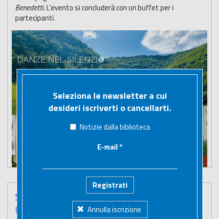
Benedetti
. L'evento si concluderà con un buffet per i
partecipanti.
Seleziona le newsletter a cui
desideri iscriverti o cancellarti.
Notizie dalla biblioteca
E-mail
*
Registrati
Sguardi, ultimo appuntamento con la
filosofia
Annulla iscrizione